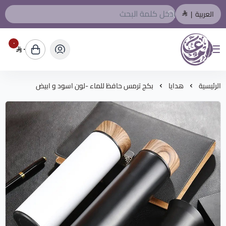
العربية
|
٠
٠
المصمم العربي
الرئيسية
هدايا
بكج ترمس حافظ للماء -لون اسود و ابيض