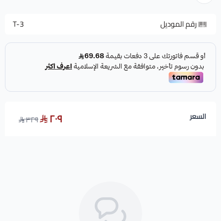
رقم الموديل
T-3
٢٠٩
السعر
٣٢٩