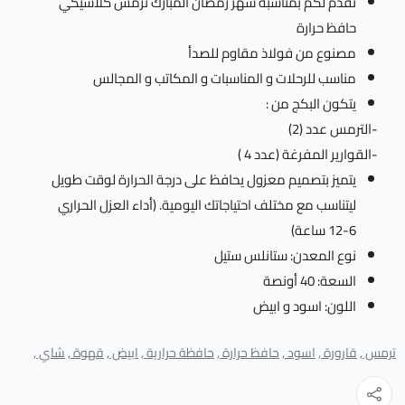
نقدم لكم بمناسبة شهر رمضان المبارك ترمس كلاسيكي
حافظ حرارة
مصنوع من فولاذ مقاوم للصدأ
مناسب للرحلات و المناسبات و المكاتب و المجالس
يتكون البكج من :
-الترمس عدد (2)
-القوارير المفرغة (عدد 4 )
يتميز بتصميم معزول يحافظ على درجة الحرارة لوقت طويل
ليتناسب مع مختلف احتياجاتك اليومية. (أداء العزل الحراري
6-12 ساعة)
نوع المعدن: ستانلس ستيل
السعة: 40 أونصة
اللون: اسود و ابيض
ترمس ,
قارورة ,
اسود ,
حافظ حرارة ,
حافظة حرارية ,
ابيض ,
قهوة ,
شاي ,