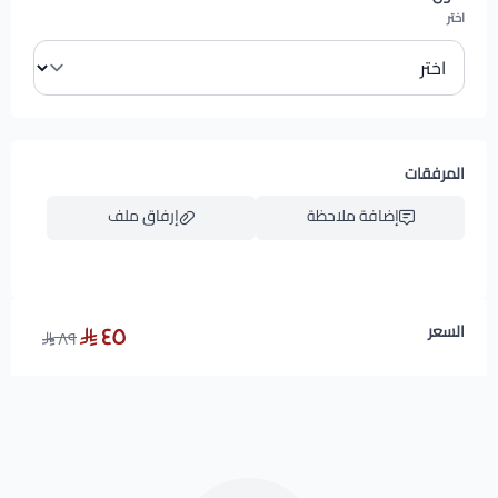
اختر
المرفقات
إضافة ملاحظة
إرفاق ملف
٤٥
السعر
٨٩
اسحب و افلت الملف هنا
استعراض