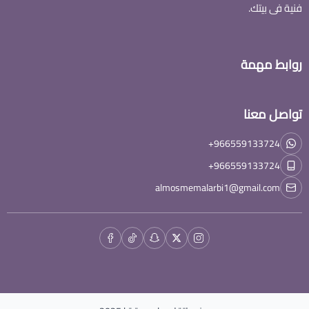
فنية فى بيتك.
روابط مهمة
تواصل معنا
+966559133724
+966559133724
almosmemalarbi1@gmail.com