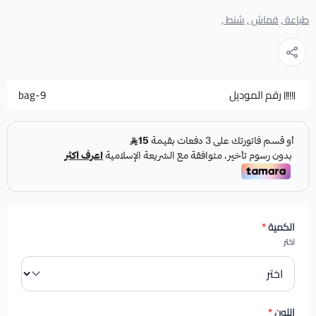
طباعة ,
قماش ,
شنط ,
رقم الموديل
bag-9
الكمية
*
اختر
اللون
*