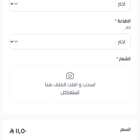
الطباعة
*
اختر
الشعار
*
اسحب و افلت الملف هنا
استعراض
١١٫٥٠
السعر