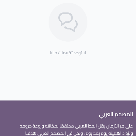
لا توجد تقييمات حاليا
المصمم العربي
على مر الأزمان يظل الخط العربى محتفظا بمكانته وروعة حروفه
وتزداد اهميته يوم بعد يوم ، ونحن فى المصمم العربي هدفنا