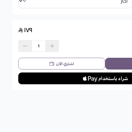
١٧٩
اشتري الآن