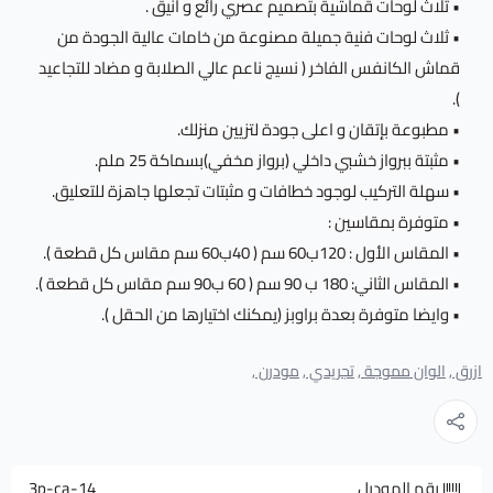
• ثلاث لوحات قماشية بتصميم عصري رائع و أنيق .
• ثلاث لوحات فنية جميلة مصنوعة من خامات عالية الجودة من
قماش الكانفس الفاخر ( نسيج ناعم عالي الصلابة و مضاد للتجاعيد
).
• مطبوعة بإتقان و اعلى جودة لتزيين منزلك.
• مثبتة ببرواز خشبي داخلي (برواز مخفي)بسماكة 25 ملم.
• سهلة التركيب لوجود خطافات و مثبتات تجعلها جاهزة للتعليق.
• متوفرة بمقاسين :
• المقاس الأول : 120ب60 سم ( 40ب60 سم مقاس كل قطعة ).
• المقاس الثاني: 180 ب 90 سم ( 60 ب90 سم مقاس كل قطعة ).
• وايضا متوفرة بعدة براوبز (يمكنك اختيارها من الحقل ).
ازرق ,
الوان مموجة ,
تجريدي ,
مودرن ,
رقم الموديل
3p-ca-14