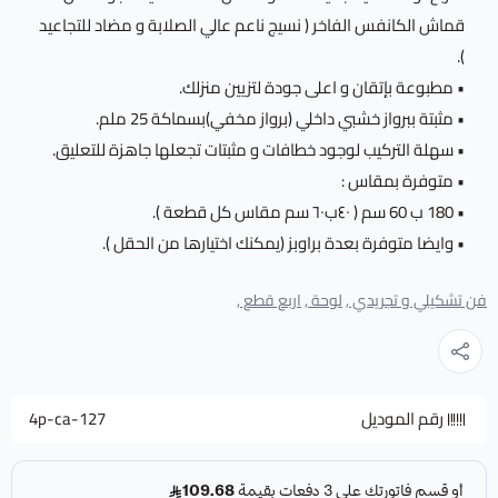
قماش الكانفس الفاخر ( نسيج ناعم عالي الصلابة و مضاد للتجاعيد
).
• مطبوعة بإتقان و اعلى جودة لتزيين منزلك.
• مثبتة ببرواز خشبي داخلي (برواز مخفي)بسماكة 25 ملم.
• سهلة التركيب لوجود خطافات و مثبتات تجعلها جاهزة للتعليق.
• متوفرة بمقاس :
• 180 ب 60 سم ( ٤٠ب٦٠ سم مقاس كل قطعة ).
• وايضا متوفرة بعدة براوبز (يمكنك اختيارها من الحقل ).
فن تشكيلي و تجريدي ,
لوحة ,
اربع قطع ,
رقم الموديل
4p-ca-127