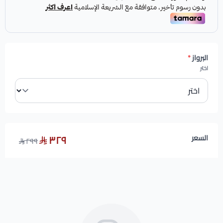
البرواز
*
اختر
٣٢٩
السعر
٢٩٩