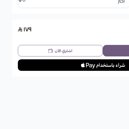
١٧٩
اشتري الآن