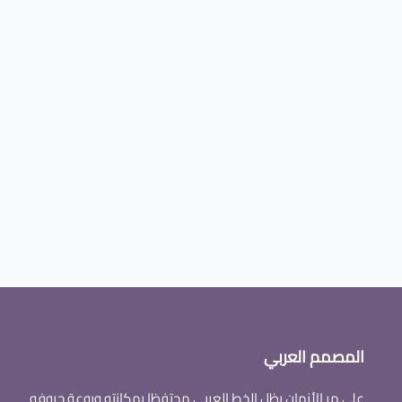
المصمم العربي
على مر الأزمان يظل الخط العربى محتفظا بمكانته وروعة حروفه