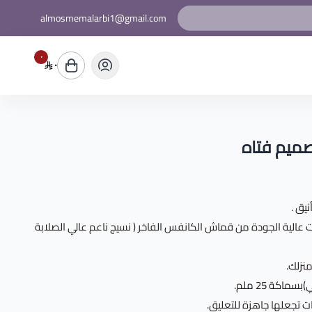
almosmemalarbi1@gmail.com
٠
٠
صميم فتاه
يق .
عالية الجودة من قماش الكانفس الفاخر ( نسيج ناعم عالي الصلابة
نزلك.
اكة 25 ملم.
ت تجعلها جاهزة للتعليق.