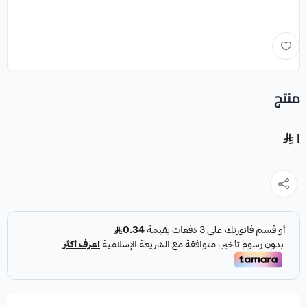
منتج
١