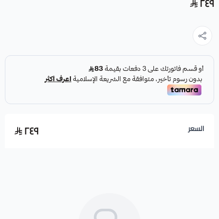
٢٤٩
٢٤٩
السعر