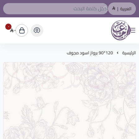
العربية
|
٠
٠
المصمم العربي
الرئيسية
120*90 برواز اسود مجوف