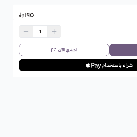
١٩٥
اشتري الآن