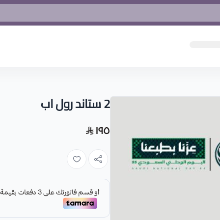
2 ستاند رول اب
١٩٥