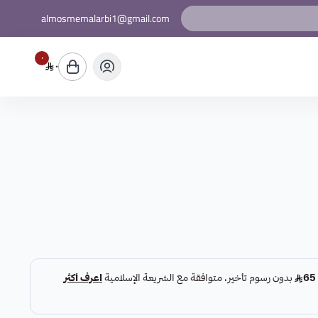
almosmemalarbi1@gmail.com
٠
٠