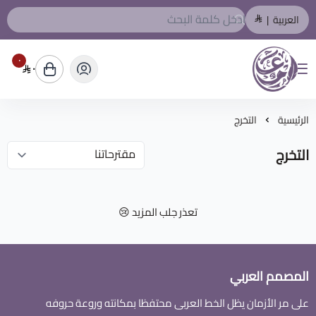
العربية
|
٠
٠
المصمم العربي
الرئيسية
التخرج
التخرج
تعذر جلب المزيد 😢
المصمم العربي
على مر الأزمان يظل الخط العربى محتفظا بمكانته وروعة حروفه