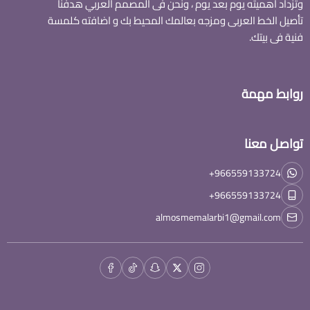
وتزداد اهميته يوم بعد يوم ، ونحن فى المصمم العربي هدفنا
تأصيل الخط العربى ومزجه بعالمك المحيط بك و اضافته كلمسة
فنية فى بيتك.
روابط مهمة
تواصل معنا
+966559133724
+966559133724
almosmemalarbi1@gmail.com