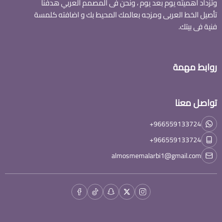
وتزداد اهميته يوم بعد يوم ، ونحن فى المصمم العربي هدفنا
تأصيل الخط العربى ومزجه بعالمك المحيط بك و اضافته كلمسة
فنية فى بيتك.
روابط مهمة
تواصل معنا
+966559133724
+966559133724
almosmemalarbi1@gmail.com