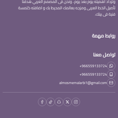
وتزداد اهميته يوم بعد يوم ، ونحن فى المصمم العربي هدفنا
تأصيل الخط العربى ومزجه بعالمك المحيط بك و اضافته كلمسة
فنية فى بيتك.
روابط مهمة
تواصل معنا
+966559133724
+966559133724
almosmemalarbi1@gmail.com