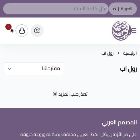
العربية
|
٠
٠
المصمم العربي
الرئيسية
رول اب
رول اب
تعذر جلب المزيد 😢
المصمم العربي
على مر الأزمان يظل الخط العربى محتفظا بمكانته وروعة حروفه