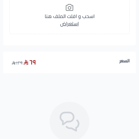
اسحب و افلت الملف هنا
استعراض
٦٩
السعر
١٢٩