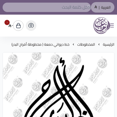
العربية
|
٠
٠
المصمم العربي
الرئيسية
المخطوطات
خط ديواني دمعة ( مخطوطة أفراح البدر)