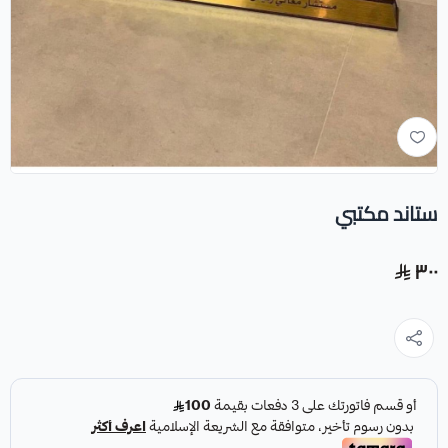
ستاند مكتبي
٣٠٠