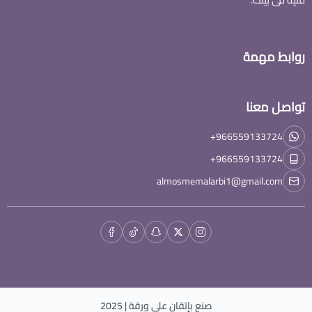
روابط مهمة
تواصل معنا
+966559133724
+966559133724
almosmemalarbi1@gmail.com
صنع بإتقان على
ورقة
| 2025