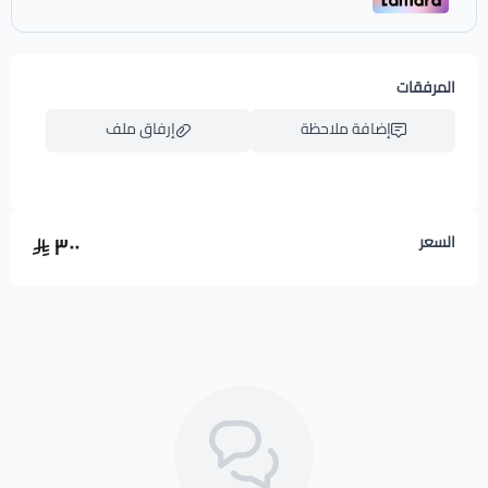
المرفقات
إضافة ملاحظة
إرفاق ملف
٣٠٠
السعر
اسحب و افلت الملف هنا
استعراض