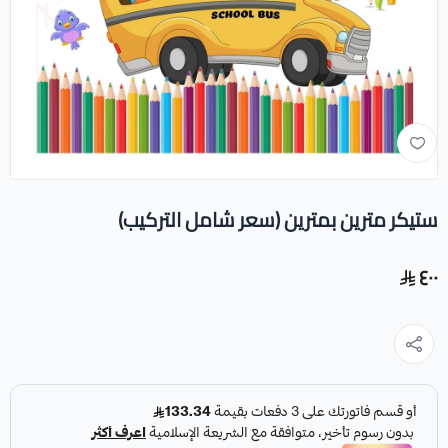
ستيكر مترين بمترين (سعر شامل التركيب)
٤٠٠