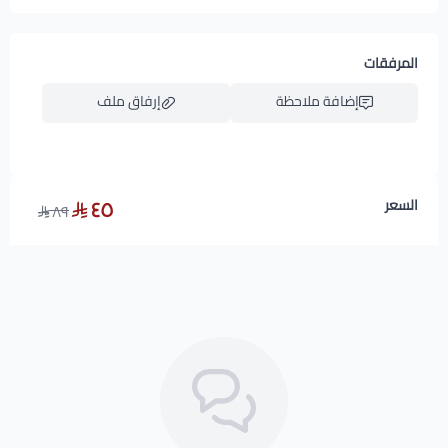
المرفقات
إضافة ملاحظة
إرفاق ملف
٤٥
السعر
٨٩
اسحب و افلت الملف هنا
استعراض