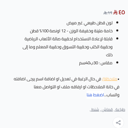
٤٥
٨٩
لون قطن طبيعي غير مبيض
خامة متينة وخفيفة الوزن - 12 اونصة 100% قطن
قابلة لإعادة الاستخدام لحقيبة صالة الألعاب الرياضية
وحقيبة الكتب وحقيبة التسوق وحقيبة المعلم وما إلى
ذلك
مقاس : 30ب40سم
•
ملاحظة/
في حال الرغبة في تعديل او اضافة اسم يرجى اضافته
في خانة الملاحظات او ارفاقه ملف او التواصل معنا
واتساب...
اضغط هنا
طباعة ,
قماش ,
شنط ,