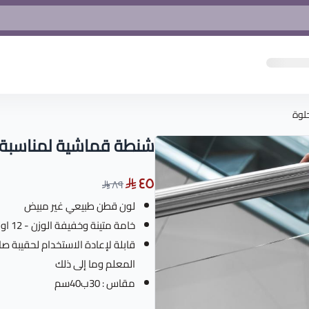
لوة
شنطة قماشية لمناسبة ا
٤٥
٨٩
لون قطن طبيعي غير مبيض
خامة متينة وخفيفة الوزن - 12 اونصة 100% قطن
قابلة لإعادة الاستخدام لحقيبة صا
المعلم وما إلى ذلك
مقاس : 30ب40سم