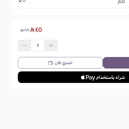
٤٥
٨٩
اشتري الآن