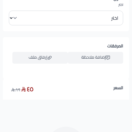
اختر
المرفقات
إضافة ملاحظة
إرفاق ملف
٤٥
السعر
٨٩
اسحب و افلت الملف هنا
استعراض