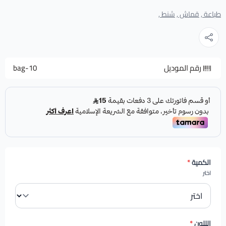
طباعة ,
قماش ,
شنط ,
رقم الموديل
bag-10
الكمية
*
اختر
الللون
*