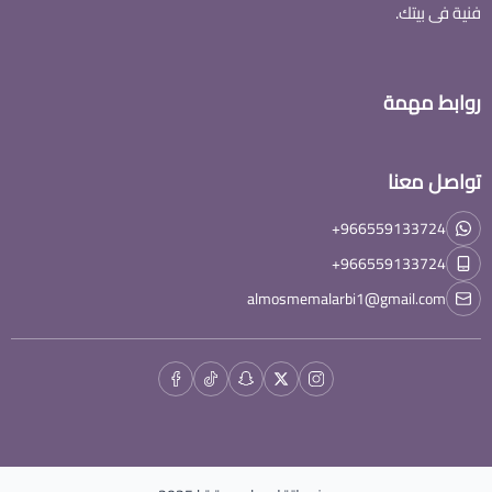
فنية فى بيتك.
روابط مهمة
تواصل معنا
+966559133724
+966559133724
almosmemalarbi1@gmail.com