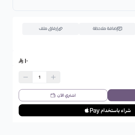
إضافة ملاحظة
إرفاق ملف
١٠
اسحب و افلت الملف هنا
استعراض
اشتري الآن