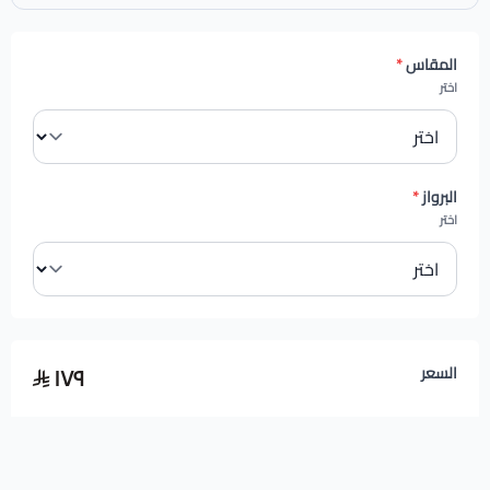
المقاس
*
اختر
البرواز
*
اختر
١٧٩
السعر