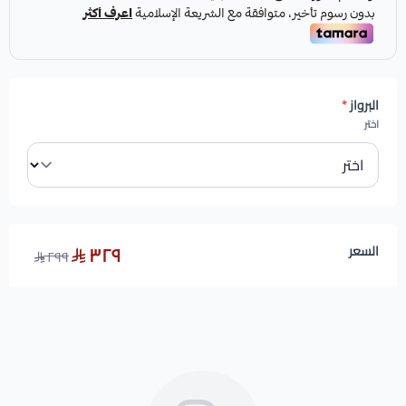
البرواز
*
اختر
٣٢٩
السعر
٢٩٩