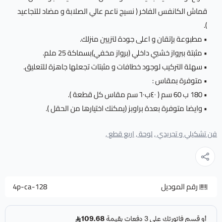
قماش الكانفس الفاخر ( نسيج ناعم عالي الصلابة و مضاد للتجاعيد
).
• مطبوعة بإتقان و اعلى جودة لتزيين منزلك.
• مثبتة ببرواز خشبي داخلي (برواز مخفي)بسماكة 25 ملم.
• سهلة التركيب لوجود خطافات و مثبتات تجعلها جاهزة للتعليق.
• متوفرة بمقاس :
• 180 ب 60 سم ( ٤٠ب٦٠ سم مقاس كل قطعة ).
• وايضا متوفرة بعدة براوبز (يمكنك اختيارها من الحقل ).
فن تشكيلي و تجريدي ,
لوحة ,
اربع قطع ,
رقم الموديل
4p-ca-128