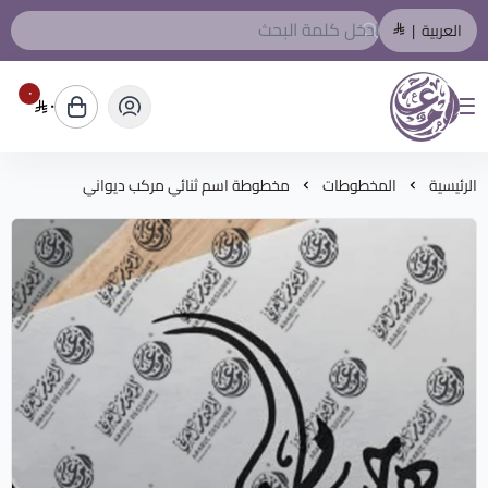
العربية
|
٠
٠
المصمم العربي
الرئيسية
المخطوطات
مخطوطة اسم ثنائي مركب ديواني