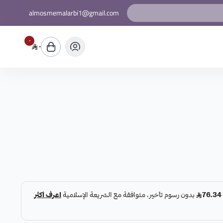
almosmemalarbi1@gmail.com
٠
٠