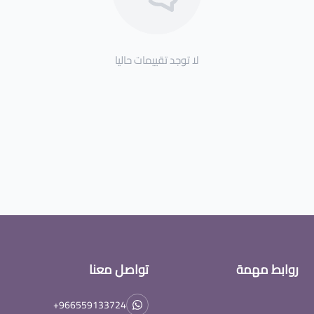
لا توجد تقييمات حاليا
روابط مهمة
تواصل معنا
+966559133724