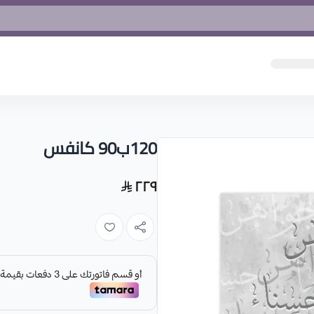
120ب90 كانفس
٢٢٩