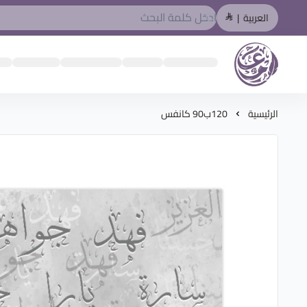
العربية
|
المصمم العربي
الرئيسية
120ب90 كانفس